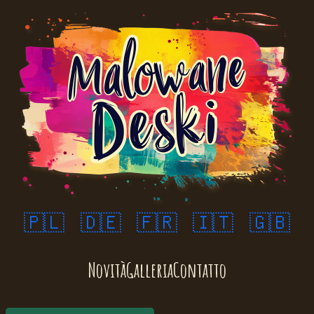
🇵🇱
🇩🇪
🇫🇷
🇮🇹
🇬🇧
Novità
Galleria
Contatto