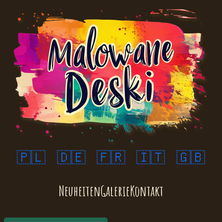
🇵🇱
🇩🇪
🇫🇷
🇮🇹
🇬🇧
Neuheiten
Galerie
Kontakt