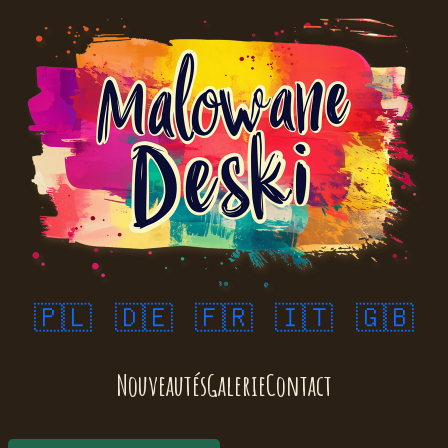
🇵🇱
🇩🇪
🇫🇷
🇮🇹
🇬🇧
Nouveautés
Galerie
Contact